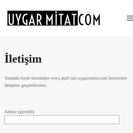
İletişim
Yandaki form üzerinden veya mail (at) uygarmitat.com üzerinden
iletişime geçebilirsiniz.
Adınız (gerekli)